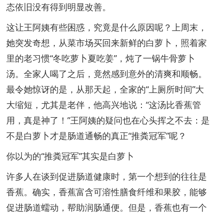
态依旧没有得到明显改善。
这让王阿姨有些困惑，究竟是什么原因呢？上周末，
她突发奇想，从菜市场买回来新鲜的白萝卜，照着家
里的老习惯“冬吃萝卜夏吃姜”，炖了一锅牛骨萝卜
汤。全家人喝了之后，竟然感到意外的清爽和顺畅。
最令她惊讶的是，从那天起，全家的“上厕所时间”大
大缩短，尤其是老伴，他高兴地说：“这汤比香蕉管
用，真是神了！”王阿姨的疑问也在心头挥之不去：是
不是白萝卜才是肠道通畅的真正“推粪冠军”呢？
你以为的“推粪冠军”其实是白萝卜
许多人在谈到促进肠道健康时，第一个想到的往往是
香蕉。确实，香蕉富含可溶性膳食纤维和果胶，能够
促进肠道蠕动，帮助润肠通便。但是，香蕉也有一个