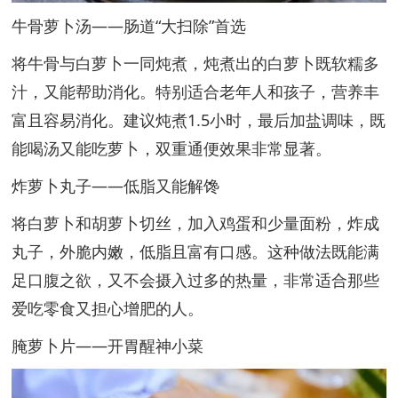
牛骨萝卜汤——肠道“大扫除”首选
将牛骨与白萝卜一同炖煮，炖煮出的白萝卜既软糯多
汁，又能帮助消化。特别适合老年人和孩子，营养丰
富且容易消化。建议炖煮1.5小时，最后加盐调味，既
能喝汤又能吃萝卜，双重通便效果非常显著。
炸萝卜丸子——低脂又能解馋
将白萝卜和胡萝卜切丝，加入鸡蛋和少量面粉，炸成
丸子，外脆内嫩，低脂且富有口感。这种做法既能满
足口腹之欲，又不会摄入过多的热量，非常适合那些
爱吃零食又担心增肥的人。
腌萝卜片——开胃醒神小菜