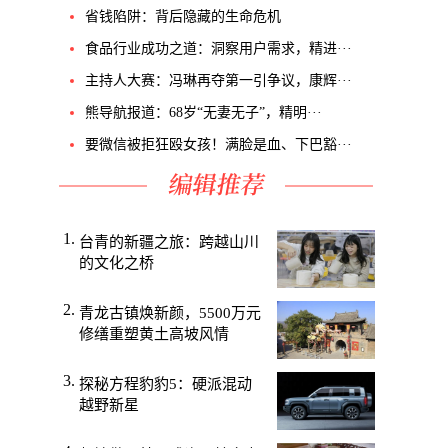
省钱陷阱：背后隐藏的生命危机
食品行业成功之道：洞察用户需求，精进···
主持人大赛：冯琳再夺第一引争议，康辉···
熊导航报道：68岁“无妻无子”，精明···
要微信被拒狂殴女孩！满脸是血、下巴豁···
台青的新疆之旅：跨越山川
的文化之桥
青龙古镇焕新颜，5500万元
修缮重塑黄土高坡风情
探秘方程豹豹5：硬派混动
越野新星