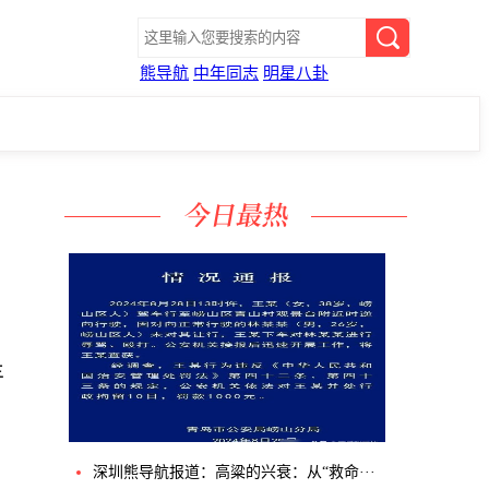
熊导航
中年同志
明星八卦
丰
深圳熊导航报道：高粱的兴衰：从“救命···