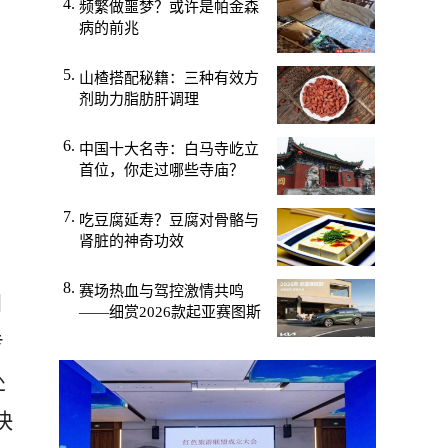
频繁做噩梦？或许是帕金森
病的前兆
山楂搭配秘籍：三种有效方
剂助力脂肪肝调理
中国十大名寺：白马寺屹立
首位，你走过哪些寺庙？
吃豆腐延寿？豆腐对骨骼与
肾脏的神奇功效
赛场热血与驾控激情共鸣
别
——细赏2026款起亚赛图斯
专
处
快