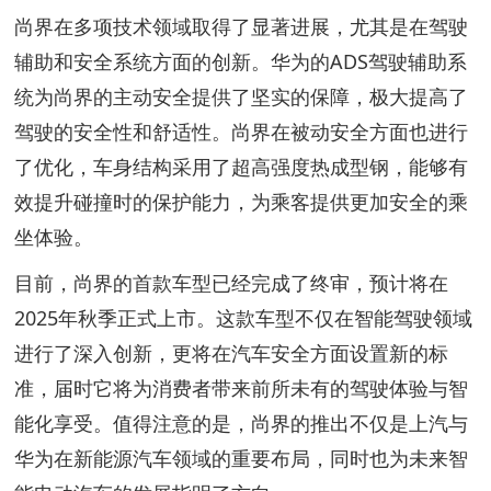
尚界在多项技术领域取得了显著进展，尤其是在驾驶
辅助和安全系统方面的创新。华为的ADS驾驶辅助系
统为尚界的主动安全提供了坚实的保障，极大提高了
驾驶的安全性和舒适性。尚界在被动安全方面也进行
了优化，车身结构采用了超高强度热成型钢，能够有
效提升碰撞时的保护能力，为乘客提供更加安全的乘
坐体验。
目前，尚界的首款车型已经完成了终审，预计将在
2025年秋季正式上市。这款车型不仅在智能驾驶领域
进行了深入创新，更将在汽车安全方面设置新的标
准，届时它将为消费者带来前所未有的驾驶体验与智
能化享受。值得注意的是，尚界的推出不仅是上汽与
华为在新能源汽车领域的重要布局，同时也为未来智