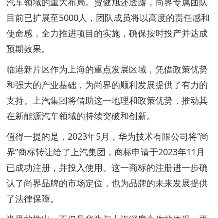
汽车领域的重大布局。贾健旭还透露，尚界专属团队
目前已扩展至5000人，团队成员将以高度的责任感和
使命感，全力推进项目的实施，确保按时投产并达成
预期效果。
临港新片区作为上海的重点发展区域，凭借政策优势
和强大的产业基础，为尚界的顺利发展提供了有力的
支持。上汽集团将借助这一地理和政策优势，推动其
在新能源汽车领域的持续突破和创新。
值得一提的是，2023年5月，华为技术有限公司将“尚
界”商标转让给了上汽集团，商标申请于2023年11月
已成功注册，并投入使用。这一商标的注册进一步确
认了尚界品牌的市场定位，也为品牌的未来发展提供
了法律保障。