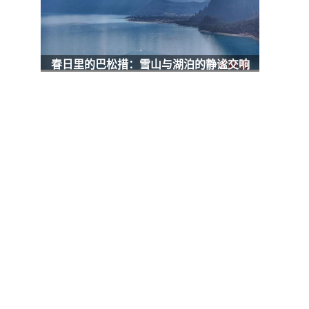
春日里的巴松措：雪山与湖泊的静谧交响
肉
。