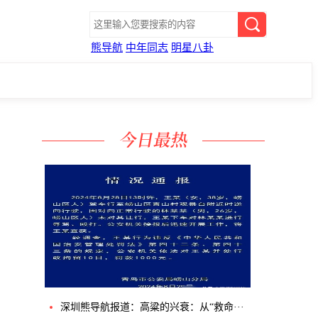
熊导航
中年同志
明星八卦
深圳熊导航报道：高粱的兴衰：从“救命···