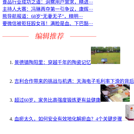
食品行业成功之道：洞察用户需求，精进···
主持人大赛：冯琳再夺第一引争议，康辉···
熊导航报道：68岁“无妻无子”，精明···
要微信被拒狂殴女孩！满脸是血、下巴豁···
景德镇陶阳里：穿越千年的陶瓷记忆
吉利合作带来的挑战与机遇：天海电子毛利率下滑的背后
超过60岁，家务比高强度锻炼更有益健康
血瘀太久，如何安全有效地化解瘀血？4个关键步骤