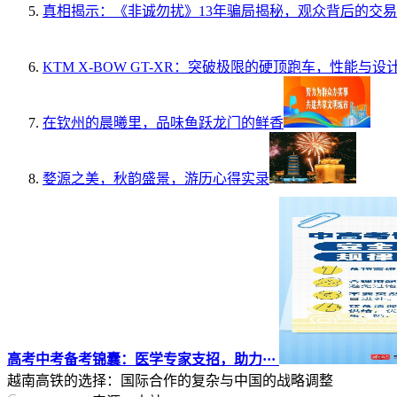
真相揭示：《非诚勿扰》13年骗局揭秘，观众背后的交易
KTM X-BOW GT-XR：突破极限的硬顶跑车，性能与
在钦州的晨曦里，品味鱼跃龙门的鲜香
婺源之美，秋韵盛景，游历心得实录
高考中考备考锦囊：医学专家支招，助力···
越南高铁的选择：国际合作的复杂与中国的战略调整