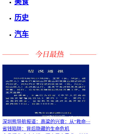
美食
历史
汽车
深圳熊导航报道：高粱的兴衰：从“救命···
省钱陷阱：背后隐藏的生命危机