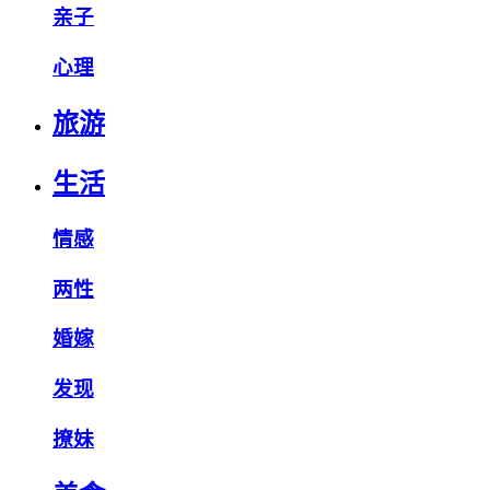
亲子
心理
旅游
生活
情感
两性
婚嫁
发现
撩妹