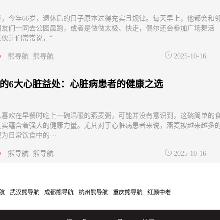
爷，今年66岁，退休后的日子原本过得充实且规律。每天早上，他都会和
朋友们一同去公园晨跑，或者是做做太极、快走，偶尔还会参加广场舞活
伙计们常常说，“···
熊导航
熊导航
2025-10-16
的6大心脏益处：心脏病患者的健康之选
人喜欢在早餐时吃上一碗温暖的燕麦粥，可能并没有意识到，这碗简单的
其实蕴含着强大的健康力量。尤其对于心脏病患者来说，燕麦被越来越多
为日常饮食中的···
熊导航
熊导航
2025-10-16
航
武汉熊导航
成都熊导航
杭州熊导航
重庆熊导航
红颜中老