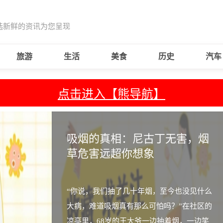
选新鲜的资讯为您呈现
旅游
生活
美食
历史
汽车
点击进入【熊导航】
吸烟的真相：尼古丁无害，烟
草危害远超你想象
“你说，我们抽了几十年烟，至今也没见什么
大病，难道吸烟真有那么可怕吗？”在社区的
凉亭里，68岁的王大爷一边抽着烟，一边笑