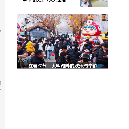
中体验快乐的大人生活
往
立春时节，大明湖畔的欢乐与宁静
泡
诉