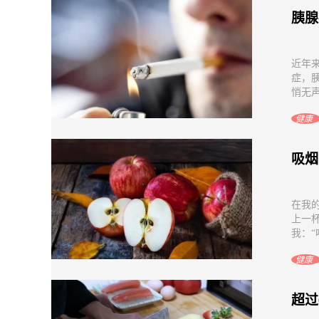
胰腺
近年
症，
悄无声
健康
吸烟
在我
上一
我：“
健康
超过