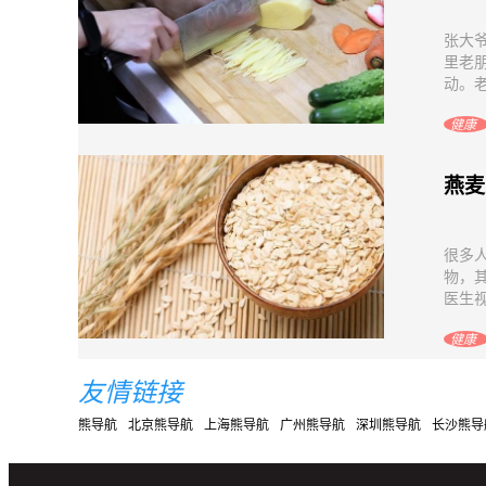
张大
里老
动。老
健康
燕麦
很多
物，
医生视
健康
友情链接
熊导航
北京熊导航
上海熊导航
广州熊导航
深圳熊导航
长沙熊导