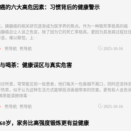
癌的六大高危因素：习惯背后的健康警示
来，胰腺癌的相关研究逐渐成为医学界的焦点。作为一种致死率极高的癌
胰腺癌总让人谈之色变，除了因为它的死亡率极高，更因为其发病过程往
息，难以察觉。上···
熊导航
熊导航
2025-10-16
与喝茶：健康误区与真实危害
的诊所里，常常能见到一些患者，他们每天一包香烟不离口，同时还坚持
杯热茶，似乎认为这种生活方式能够抵消香烟带来的伤害。更有些人会告
喝茶能清肺排毒···
熊导航
熊导航
2025-10-16
60岁，家务比高强度锻炼更有益健康