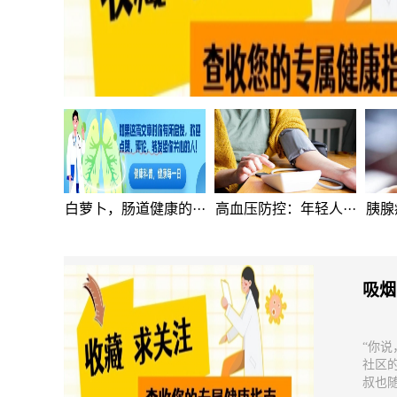
白萝卜，肠道健康的···
高血压防控：年轻人···
胰腺
吸烟
“你
社区
叔也随