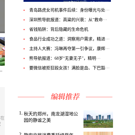
青岛路虎女司机事件后续：身份曝光与处···
深圳熊导航报道：高粱的兴衰：从“救命···
省钱陷阱：背后隐藏的生命危机
食品行业成功之道：洞察用户需求，精进···
主持人大赛：冯琳再夺第一引争议，康辉···
熊导航报道：68岁“无妻无子”，精明···
要微信被拒狂殴女孩！满脸是血、下巴豁···
·
秋天的郑州，南龙湖湿地公
”在
园的静谧之美
叔