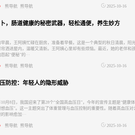
熊导航
熊导航
2025-10-16
卜，肠道健康的秘密武器，轻松通便，养生妙方
的早晨，王阿姨忙碌在厨房，准备着早餐。这是一个典型的秋日清晨，阳
窗帘洒进屋内，温暖又清新。王阿姨心里却有些烦恼。最近，她的老伴和
怨起“便秘”的···
熊导航
熊导航
2025-10-16
压防控：年轻人的隐形威胁
5年10月8日，我国迎来了第28个“全国高血压日”，今年的宣传主题是“健康体
理想血压”。这一主题突出了体重管理与血压控制的重要性。随着高血压对
的影响愈加···
熊导航
熊导航
2025-10-16