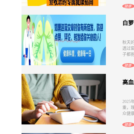
健康
白萝
秋天
透过
子都抱
健康
高血
202
重，
众健康
健康