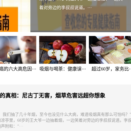
着对旁边的李叔叔说道。···
癌的六大高危因···
吸烟与喝茶：健康误···
超过60岁，家务比··
的真相：尼古丁无害，烟草危害远超你想象
说，我们抽了几十年烟，至今也没见什么大病，难道吸烟真有那么可怕吗？
的凉亭里，68岁的王大爷一边抽着烟，一边笑着对旁边的李叔叔说道。李
声附和：“···