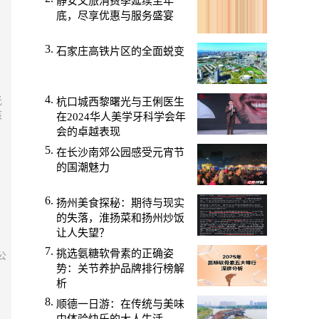
静安文旅消费季延续至年
底，尽享优惠与服务盛宴
石家庄高铁片区的全面蜕变
光
杭口城西黎曙光与王俐医生
孩
在2024华人美学牙科学会年
会的卓越表现
在长沙南郊公园感受元宵节
的国潮魅力
扬州美食探秘：期待与现实
的失落，淮扬菜和扬州炒饭
让人失望？
挑选氨糖软骨素的正确姿
公
势：关节养护品牌排行榜解
析
顺德一日游：在传统与美味